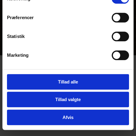
5 myter om kartofler
"Cookiedeklaration", eller ved at trykke på "Privacy
trigger" ikonet.
Præferencer
Følg os
Hvis du tillader det, vil vi også gerne:
Indsamle præcise oplysninger om din placering, der
Statistik
kan være nøjagtig inden for få meter
Identificere din enhed baseret på en scanning af
dens unikke karakteristika (fingerprinting)
Marketing
Dine valg anvendes på hele websitet.
Vi bruger cookies til at tilpasse vores indhold og
annoncer, til at vise dig funktioner til sociale medier og til
Tillad alle
at analysere vores trafik. Vi deler også oplysninger om
din brug af vores hjemmeside med vores partnere inden
Tillad valgte
for sociale medier, annonceringspartnere og
analysepartnere. Vores partnere kan kombinere disse
Afvis
data med andre oplysninger, du har givet dem, eller som
de har indsamlet fra din brug af deres tjenester.