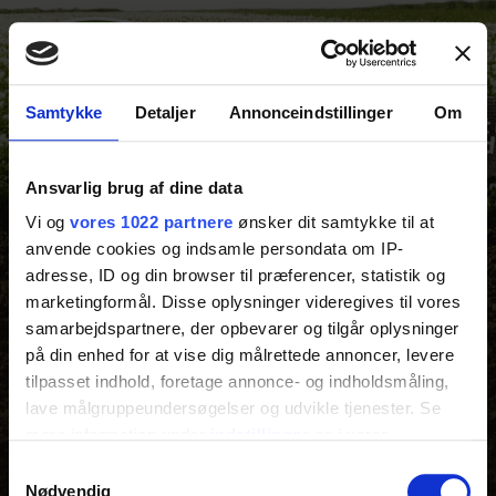
Samtykke
Detaljer
Annonceindstillinger
Om
Ansvarlig brug af dine data
Vi og
vores 1022 partnere
ønsker dit samtykke til at
anvende cookies og indsamle persondata om IP-
Flensted Food Group A/S
adresse, ID og din browser til præferencer, statistik og
Flensted Food Group
Ring til os på:
76 98 50 50
marketingformål. Disse oplysninger videregives til vores
Adelvej 9, Skovlund
kundeservice@flensted.dk
6823 Ansager
samarbejdspartnere, der opbevarer og tilgår oplysninger
på din enhed for at vise dig målrettede annoncer, levere
Navigation
Information
tilpasset indhold, foretage annonce- og indholdsmåling,
lave målgruppeundersøgelser og udvikle tjenester. Se
Foodservice
Privatlivspolitik
Om
Detail
Flensted
Cookiepolitik
mere information under
indstillinger
og i vores
Industri
Nyheder
Certificeringer og
persondatapolitik. Du kan altid trække dit samtykke
Samtykkevalg
kontrolrapporter
Omtanke
Kontakt
tilbage eller ændre indstillinger fra vores
Nødvendig
Handelsbetingelser
Karriere