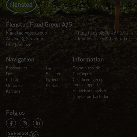
Flensted Food Group A/S
Flensted Food Group
Ring til os på:
76 98 50 50
Adelvej 9, Skovlund
kundeservice@flensted.dk
6823 Ansager
Navigation
Information
Foodservice
Privatlivspolitik
Om
Detail
Flensted
Cookiepolitik
Industri
Nyheder
Certificeringer og
kontrolrapporter
Omtanke
Kontakt
Handelsbetingelser
Karriere
5 myter om kartofler
Følg os