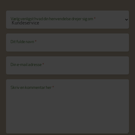
Vælg venligst hvad din henvendelse drejer sig om
*
Dit fulde navn
*
Din e-mail adresse
*
Skriv en kommentar her
*