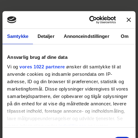
Flensteds
kartoffelprodukter til
foodservice
Samtykke
Detaljer
Annonceindstillinger
Om
Kartoflen er omdrejningspunktet i mange retter i professionelle
Ansvarlig brug af dine data
køkkener. Derfor stilles der høje krav til både kvalitet,
konsistens og anvendelighed. Hos Flensted udvikler vi
Vi og
vores 1022 partnere
ønsker dit samtykke til at
kartoffelprodukter til foodservice, der er skabt til at fungere i
anvende cookies og indsamle persondata om IP-
praksis – fra første til sidste servering.
adresse, ID og din browser til præferencer, statistik og
Vores løsninger tager udgangspunkt i en travl hverdag, hvor
marketingformål. Disse oplysninger videregives til vores
råvarer skal være nemme at arbejde med og levere ensartede
samarbejdspartnere, der opbevarer og tilgår oplysninger
resultater. Med fokus på forarbejdning og respekt for råvaren
på din enhed for at vise dig målrettede annoncer, levere
sikrer vi kartofler, der bidrager til både effektivitet og god smag
i køkkenet.
tilpasset indhold, foretage annonce- og indholdsmåling,
lave målgruppeundersøgelser og udvikle tjenester. Se
mere information under
indstillinger
og i vores
persondatapolitik. Du kan altid trække dit samtykke
Samtykkevalg