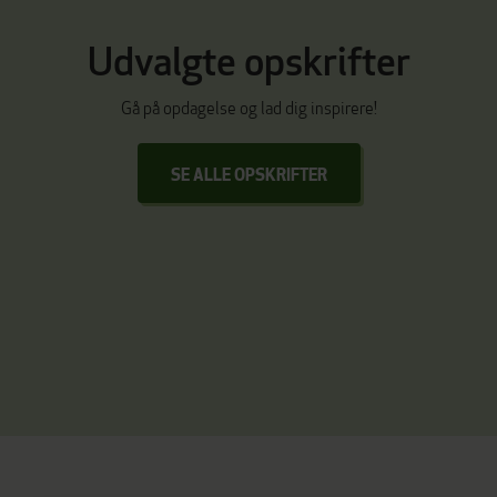
Udvalgte
opskrifter
Gå på opdagelse og lad dig inspirere!
SE ALLE OPSKRIFTER
Bagte kartofler med
friskost & mandelpesto
Røsti med laks, stenbider,
rødløg & cremefraiche
Gourmet kartoffelmad med
varmrøget laks