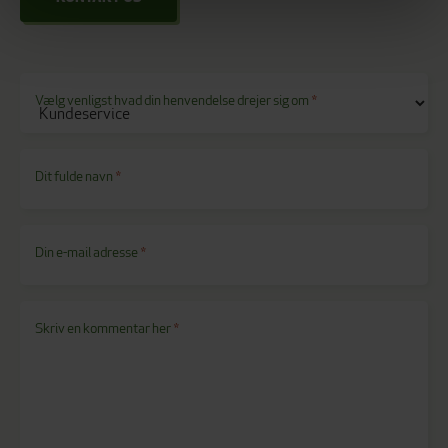
Vælg venligst hvad din henvendelse drejer sig om
*
Dit fulde navn
*
Din e-mail adresse
*
Skriv en kommentar her
*