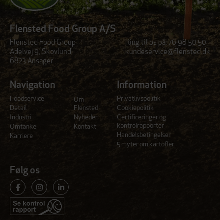
Flensted Food Group A/S
Flensted Food Group
Ring til os på:
76 98 50 50
Adelvej 9, Skovlund
kundeservice@flensted.dk
6823 Ansager
Navigation
Information
Foodservice
Privatlivspolitik
Om
Detail
Flensted
Cookiepolitik
Industri
Nyheder
Certificeringer og
kontrolrapporter
Omtanke
Kontakt
Handelsbetingelser
Karriere
5 myter om kartofler
Følg os