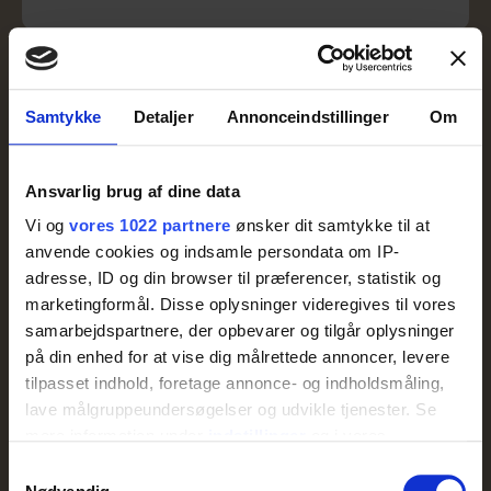
Samtykke
Detaljer
Annonceindstillinger
Om
Ansvarlig brug af dine data
Vi og
vores 1022 partnere
ønsker dit samtykke til at
anvende cookies og indsamle persondata om IP-
adresse, ID og din browser til præferencer, statistik og
marketingformål. Disse oplysninger videregives til vores
samarbejdspartnere, der opbevarer og tilgår oplysninger
på din enhed for at vise dig målrettede annoncer, levere
tilpasset indhold, foretage annonce- og indholdsmåling,
lave målgruppeundersøgelser og udvikle tjenester. Se
FLØDEKARTOFLER
mere information under
indstillinger
og i vores
Flødekartofler 2kg
persondatapolitik. Du kan altid trække dit samtykke
Samtykkevalg
tilbage eller ændre indstillinger fra vores