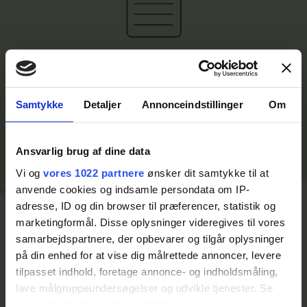
Find a printer-friendly version of
the terms in English
Samtykke
Detaljer
Annonceindstillinger
Om
Ansvarlig brug af dine data
Vi og
vores 1022 partnere
ønsker dit samtykke til at
anvende cookies og indsamle persondata om IP-
adresse, ID og din browser til præferencer, statistik og
marketingformål. Disse oplysninger videregives til vores
samarbejdspartnere, der opbevarer og tilgår oplysninger
på din enhed for at vise dig målrettede annoncer, levere
Shared Service Center
tilpasset indhold, foretage annonce- og indholdsmåling,
lave målgruppeundersøgelser og udvikle tjenester. Se
If you wish to get in touch with us, you are always welcome to
mere information under
indstillinger
og i vores