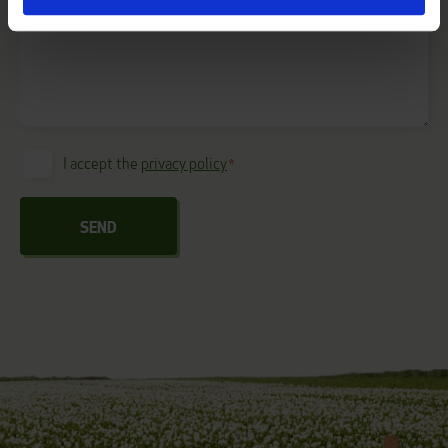
de har indsamlet fra din brug af deres tjenester.
I accept the
privacy policy
*
Consent
*