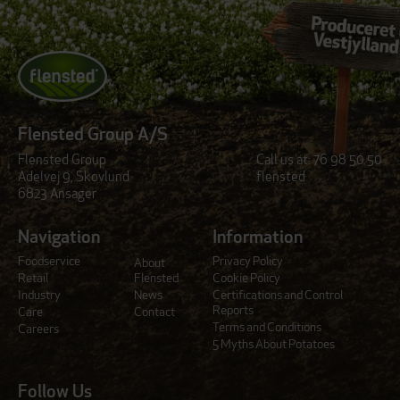
Flensted Group A/S
Flensted Group
Call us at:
76 98 50 50
Adelvej 9, Skovlund
flensted
6823 Ansager
Navigation
Information
Foodservice
Privacy Policy
About
Retail
Flensted
Cookie Policy
Industry
News
Certifications and Control
Reports
Care
Contact
Terms and Conditions
Careers
5 Myths About Potatoes
Follow Us