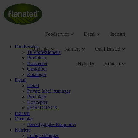
Foodservice
Detail
Industri
Foodservice
Omtanke
Karriere
Om Flensted
Til Professionelle
Produkter
Koncepter
Nyheder
Kontakt
Opskrifter
Kataloger
Detail
Detail
Private label løsninger
Produkter
Koncepter
#FOODHACK
Industri
Omtanke
Bæredygtighedsrapporter
Karriere
Ledige stillinger