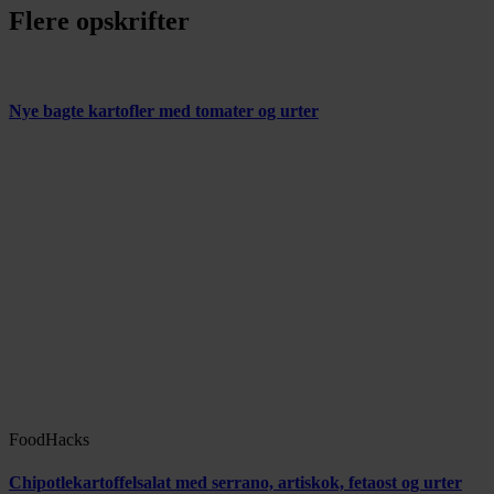
Flere opskrifter
Nye bagte kartofler med tomater og urter
FoodHacks
Chipotlekartoffelsalat med serrano, artiskok, fetaost og urter