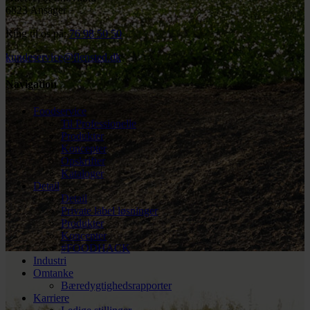
6823 Ansager
Ring til os på:
76 98 50 50
kundeservice@flensted.dk
Navigation
Foodservice
Til Professionelle
Produkter
Koncepter
Opskrifter
Kataloger
Detail
Detail
Private label løsninger
Produkter
Koncepter
#FOODHACK
Industri
Omtanke
Bæredygtighedsrapporter
Karriere