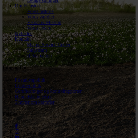
Ledige stillinger
Om Flensted
Vores historie
Vores værdier
Vision & Mission
Vores avlere
Nyheder
Kontakt
Shared Service Center
Salgsteam
Reklamation
Information
Privatlivspolitik
Cookiepolitik
Certificeringer og kontrolrapporter
Handelsbetingelser
5 myter om kartofler
Følg os