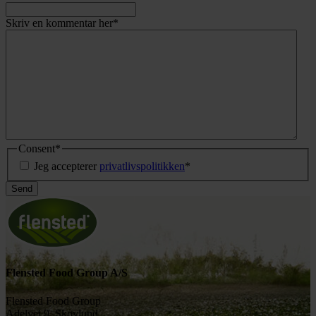
Skriv en kommentar her
*
Consent
*
Jeg accepterer
privatlivspolitikken
*
Flensted Food Group A/S
Flensted Food Group
Adelvej 9, Skovlund