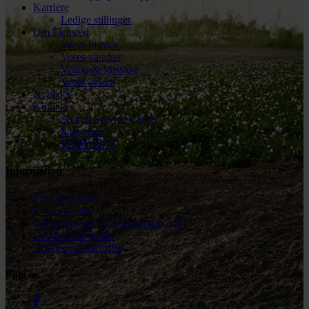
Karriere
Ledige stillinger
Om Flensted
Vores historie
Vores værdier
Vision & Mission
Vores avlere
Nyheder
Kontakt
Shared Service Center
Salgsteam
Reklamation
Information
Privatlivspolitik
Cookiepolitik
Certificeringer og kontrolrapporter
Handelsbetingelser
5 myter om kartofler
Følg os