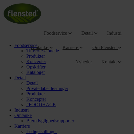
Foodservice
Detail
Industri
Foodservice
Omtanke
Karriere
Om Flensted
Til Professionelle
Produkter
Koncepter
Nyheder
Kontakt
Opskrifter
Kataloger
Detail
Detail
Private label løsninger
Produkter
Koncepter
#FOODHACK
Industri
Omtanke
Bæredygtighedsrapporter
Karriere
Ledige stillinger