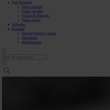
Om Flensted
Vores historie
Vores værdier
Vision & Mission
Vores avlere
Nyheder
Kontakt
Shared Service Center
Salgsteam
Reklamation