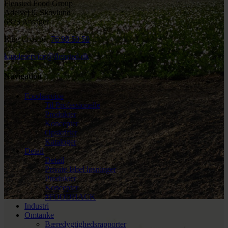
Flensted Food Group
Adelvej 9, Skovlund
6823 Ansager
Ring til os på:
76 98 50 50
kundeservice@flensted.dk
Navigation
Foodservice
Til Professionelle
Produkter
Koncepter
Opskrifter
Kataloger
Detail
Detail
Private label løsninger
Produkter
Koncepter
#FOODHACK
Industri
Omtanke
Bæredygtighedsrapporter