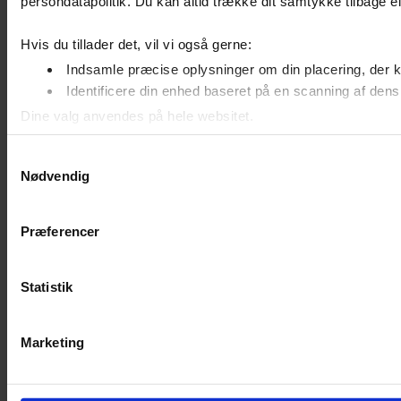
persondatapolitik. Du kan altid trække dit samtykke tilbage ell
Hvis du tillader det, vil vi også gerne:
Indsamle præcise oplysninger om din placering, der k
Identificere din enhed baseret på en scanning af dens 
Dine valg anvendes på hele websitet.
Samtykkevalg
Vi bruger cookies til at tilpasse vores indhold og annoncer, t
Nødvendig
annonceringspartnere og analysepartnere. Vores partnere kan
Præferencer
Statistik
Marketing