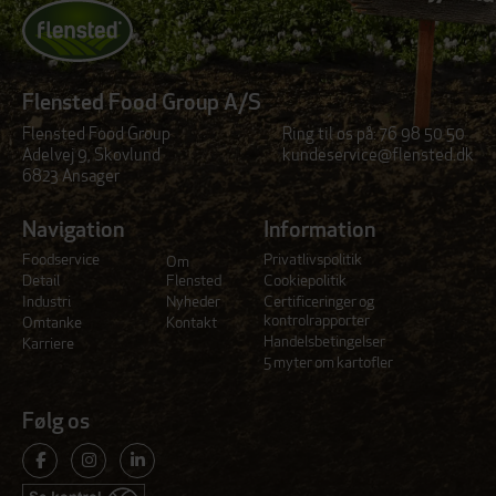
Flensted Food Group A/S
Flensted Food Group
Ring til os på:
76 98 50 50
Adelvej 9, Skovlund
kundeservice@flensted.dk
6823 Ansager
Navigation
Information
Foodservice
Privatlivspolitik
Om
Detail
Flensted
Cookiepolitik
Industri
Nyheder
Certificeringer og
kontrolrapporter
Omtanke
Kontakt
Handelsbetingelser
Karriere
5 myter om kartofler
Følg os