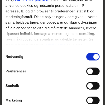
anvende cookies og indsamle persondata om IP-
adresse, ID og din browser til præferencer, statistik og
marketingformål. Disse oplysninger videregives til vores
samarbejdspartnere, der opbevarer og tilgår oplysninger
på din enhed for at vise dig målrettede annoncer, levere
tilpasset indhold, foretage annonce- og indholdsmåling,
lave målgruppeundersøgelser og udvikle tjenester. Se
mere information under
indstillinger
og i vores
persondatapolitik. Du kan altid trække dit samtykke
Samtykkevalg
tilbage eller ændre indstillinger fra vores
Nødvendig
"Cookiedeklaration", eller ved at trykke på "Privacy
trigger" ikonet.
Præferencer
Hvis du tillader det, vil vi også gerne:
Dagens Pålæg
Indsamle præcise oplysninger om din placering, der
Gourmet kartoffelmad med varmrøget
Statistik
kan være nøjagtig inden for få meter
laks
Identificere din enhed baseret på en scanning af
dens unikke karakteristika (fingerprinting)
Marketing
Dine valg anvendes på hele websitet.