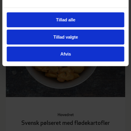
Vi bruger cookies til at tilpasse vores indhold og
annoncer, til at vise dig funktioner til sociale medier og til
Tillad alle
at analysere vores trafik. Vi deler også oplysninger om
din brug af vores hjemmeside med vores partnere inden
Tillad valgte
for sociale medier, annonceringspartnere og
analysepartnere. Vores partnere kan kombinere disse
Afvis
data med andre oplysninger, du har givet dem, eller som
de har indsamlet fra din brug af deres tjenester.
Hovedret
Svensk pølseret med flødekartofler