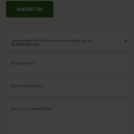
KONTAKT OS
Vælg venligst hvad din henvendelse drejer sig om
*
Dit fulde navn
*
Din e-mail adresse
*
Skriv en kommentar her
*