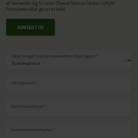
at henvende dig til vores Shared Service Center. Udfyld
formularen eller giv os et kald.
KONTAKT OS
Vælg venligst hvad din henvendelse drejer sig om
*
Dit fulde navn
*
Din e-mail adresse
*
Skriv en kommentar her
*