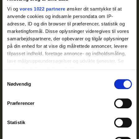
Dyk ned i vores spændende sortiment af produkter med fokus
Vi og
vores 1022 partnere
ønsker dit samtykke til at
på kvalitet og smag.
anvende cookies og indsamle persondata om IP-
adresse, ID og din browser til præferencer, statistik og
SE ALLE PRODUKTER
marketingformål. Disse oplysninger videregives til vores
samarbejdspartnere, der opbevarer og tilgår oplysninger
på din enhed for at vise dig målrettede annoncer, levere
tilpasset indhold, foretage annonce- og indholdsmåling,
lave målgruppeundersøgelser og udvikle tjenester. Se
mere information under
indstillinger
og i vores
persondatapolitik. Du kan altid trække dit samtykke
Samtykkevalg
tilbage eller ændre indstillinger fra vores
Nødvendig
"Cookiedeklaration", eller ved at trykke på "Privacy
trigger" ikonet.
Præferencer
Hvis du tillader det, vil vi også gerne:
Indsamle præcise oplysninger om din placering, der
Statistik
kan være nøjagtig inden for få meter
Identificere din enhed baseret på en scanning af
dens unikke karakteristika (fingerprinting)