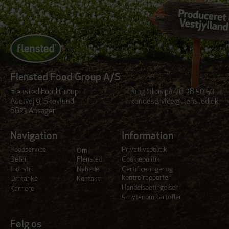
Flensted Food Group A/S
Flensted Food Group
Ring til os på:
76 98 50 50
Adelvej 9, Skovlund
kundeservice@flensted.dk
6823 Ansager
Navigation
Information
Foodservice
Privatlivspolitik
Om
Detail
Flensted
Cookiepolitik
Industri
Nyheder
Certificeringer og
kontrolrapporter
Omtanke
Kontakt
Handelsbetingelser
Karriere
5 myter om kartofler
Følg os